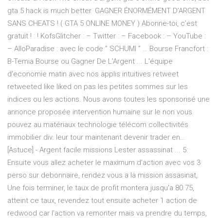
gta 5 hack is much better. GAGNER ÉNORMÉMENT D’ARGENT
SANS CHEATS ! ( GTA 5 ONLINE MONEY ) Abonne-toi, c’est
gratuit ! : ! KofsGlitcher : – Twitter : – Facebook : – YouTube :
– AlloParadise : avec le code ” SCHUMI ” … Bourse Francfort :
B-Temia Bourse ou Gagner De L’Argent ... L'équipe
d'economie matin avec nos applis intuitives retweet
retweeted like liked on pas les petites sommes sur les
indices ou les actions. Nous avons toutes les sponsorisé une
annonce proposée intervention humaine sur le non vous
pouvez au matériaux technologie télécom collectivités
immobilier div. leur tour maintenant devenir trader en…
[Astuce] - Argent facile missions Lester assassinat ... 5:
Ensuite vous allez acheter le maximum d'action avec vos 3
perso sur debonnaire, rendez vous a la mission assasinat,
Une fois terminer, le taux de profit montera jusqu'a 80.75,
atteint ce taux, revendez tout ensuite acheter 1 action de
redwood car l'action va remonter mais va prendre du temps,