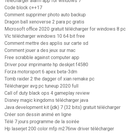
Télécharger alarm app for windows 7
Code block c++17
Comment supprimer photo auto backup
Dragon ball xenoverse 2 para pc gratis
Microsoft office 2020 gratuit télécharger for windows 8 pc
Vlc télécharger windows 10 64 bit free
Comment mettre des applis sur carte sd
Comment jouer a des jeux sur mac
Free scrabble against computer app
Driver pour imprimante hp deskjet f4580
Forza motorsport 6 apex beta-3dm
Tomb raider 2 the dagger of xian remake pc
Télécharger avg pc tuneup 2020 full
Call of duty black ops 4 gameplay review
Disney magic kingdoms télécharger java
Java development kit (jdk) 7 (32 bits) gratuit télécharger
Créer son dessin animé en ligne
Télé 7 jours programme de la soirée
Hp laserjet 200 color mfp m276nw driver télécharger